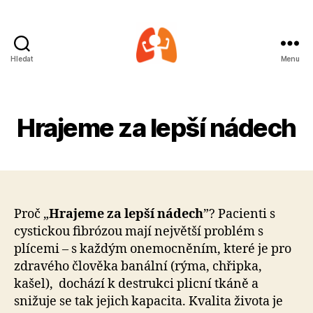
Hledat
Menu
Za
lepší
nádech
Hrajeme za lepší nádech
Proč „
Hrajeme za lepší nádech
”? Pacienti s
cystickou fibrózou mají největší problém s
plícemi – s každým onemocněním, které je pro
zdravého člověka banální (rýma, chřipka,
kašel), dochází k destrukci plicní tkáně a
snižuje se tak jejich kapacita. Kvalita života je